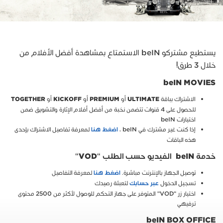
يستطيع مشتركو beIN الاستمتاع بمشاهدة أفضل الأفلام من
خلال 3 طرق!
beIN MOVIES
الاشتراك بباقة
أو
أو
أو
TOGETHER
KICKOFF
PREMIUM
ULTIMATE
للحصول على 4 قنوات تتضمن نخبة من أفضل أفلام الإثارة والتشويق ضمن
اختيارات beIN
إذا كنت غير مشترك في beIN ،
لمعرفة تفاصيل الاشتراك بإحدى
اضغط هنا
هذه الباقات
خدمة
beIN
الفيديو حسب الطلب “
VOD
“
توصيل الجهاز بالإنترنت مباشرة.
لمعرفة التفاصيل
اضغط هنا
تسجيل الدخول
لتعبئة رصيدك
عبر حسابك
اختيار زر “VOD” المتوفر على جهاز التحكم للوصول لأكثر من 2500 محتوى
ترفيهي
beIN BOX OFFICE