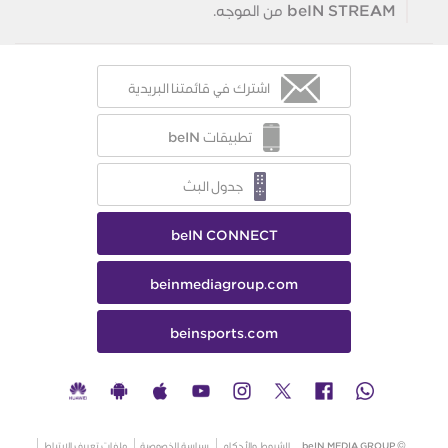
beIN STREAM من الموجه.
اشترك في قائمتنا البريدية
تطبيقات beIN
جدول البث
beIN CONNECT
beinmediagroup.com
beinsports.com
© beIN MEDIA GROUP
الشروط والأحكام
سياسة الخصوصية
ملفات تعريف الارتباط