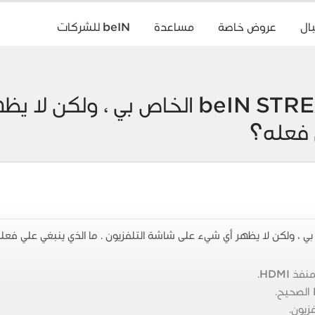
ال
عروض خاصة
مساعدة
beIN للشركات
لقد قمت بتوصيل جهاز beIN STREAM الخاص
ي فعله؟