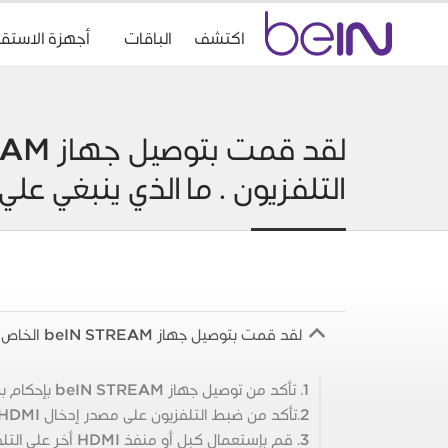
Accueil
اكتشف
الباقات
أجهزة الاستقب
beIn
Sports
التلفزيون . ما الذي ينبغي عل
لقد قمت بتوصيل جهاز beIN STREAM الخاص بي ، ولكن لا يظهر أي شيء على شاشة التلفزيون . ما الذي ينبغي علي فعله؟
B
1. تأكد من توصيل جهاز beIN STREAM بإحكام بمنفذ HDMI.
2.تأكد من ضبط التلفزيون على مصدر إدخال HDMI الصحيح.
3. قم بإستعمال كبل أو منفذ HDMI أخر على التلفزيون.