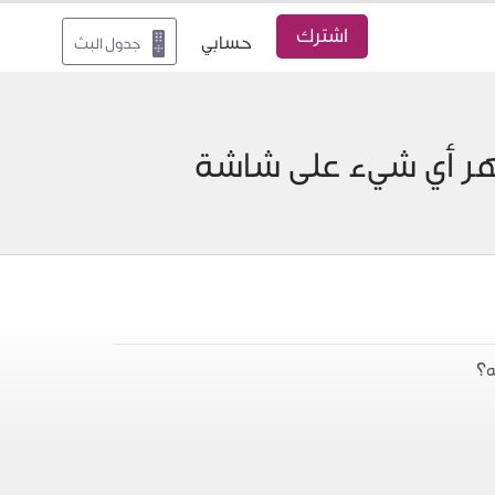
اشترك
حسابي
جدول البث
 بي ، ولكن لا يظهر أي شيء على شاشة