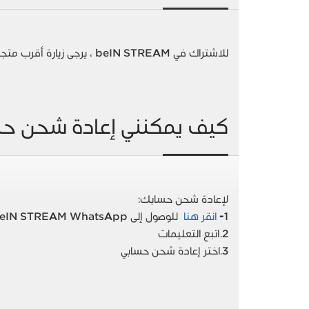
للاشتراك في beIN STREAM ، يرجى زيارة أقرب متجر / وكلاء beIN. يمكنك العثور هنا
كيف يمكنني إعادة شحن ح
لإعادة شحن حسابك:
1-
انقر هنا
للوصول إلى beIN STREAM WhatsApp
2.اتبع التعليمات
3.اختر إعادة شحن حسابي