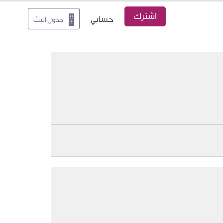
اشترك
حسابي
جدول البث