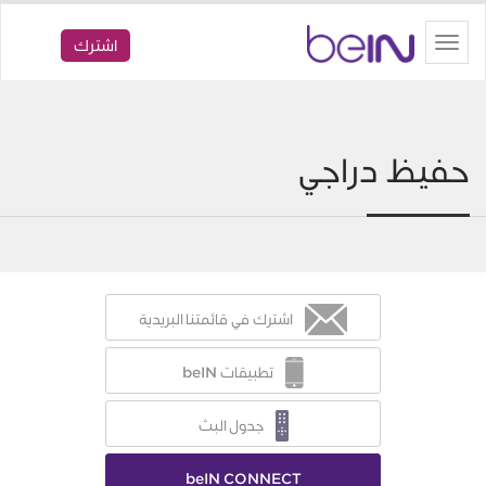
beIN
Toggle
اشترك
navigation
حفيظ دراجي
اشترك في قائمتنا البريدية
تطبيقات beIN
جدول البث
beIN CONNECT