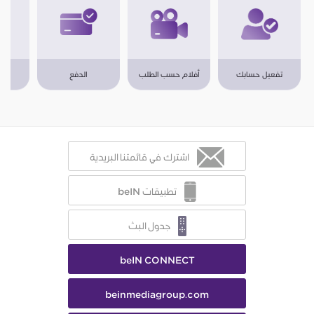
تفعيل حسابك
أفلام حسب الطلب
الدفع
اشترك في قائمتنا البريدية
تطبيقات beIN
جدول البث
beIN CONNECT
beinmediagroup.com