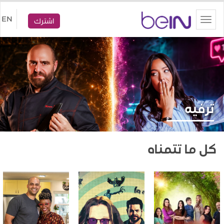
beIN
EN
Toggle
اشترك
navigation
ترفيه
كل ما تتمناه